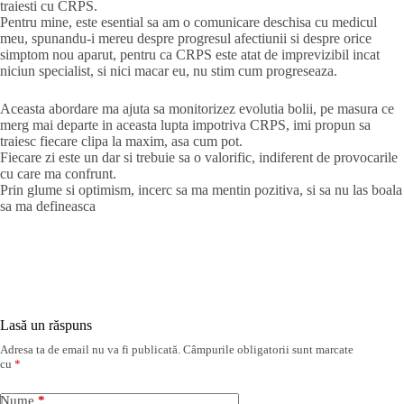
traiesti cu CRPS.
Pentru mine, este esential sa am o comunicare deschisa cu medicul
meu, spunandu-i mereu despre progresul afectiunii si despre orice
simptom nou aparut, pentru ca CRPS este atat de imprevizibil incat
niciun specialist, si nici macar eu, nu stim cum progreseaza.
Aceasta abordare ma ajuta sa monitorizez evolutia bolii, pe masura ce
merg mai departe in aceasta lupta impotriva CRPS, imi propun sa
traiesc fiecare clipa la maxim, asa cum pot.
Fiecare zi este un dar si trebuie sa o valorific, indiferent de provocarile
cu care ma confrunt.
Prin glume si optimism, incerc sa ma mentin pozitiva, si sa nu las boala
sa ma defineasca
Lasă un răspuns
Adresa ta de email nu va fi publicată.
Câmpurile obligatorii sunt marcate
cu
*
Nume
*