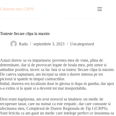
Sari
la
Calatoria mea CRPS
conținut
Traieste fiecare clipa la maxim
Radu
septembrie 3, 2023
Uncategorized
Astazi doresc sa va impartasesc povestea mea de viata, plina de
determinare, dar si de provocari legate de boala mea, prin umor si
atitudine pozitiva, incerc sa fac fata si sa traiesc fiecare clipa la maxim.
De cateva saptamani, am inceput sa simt o durere intensa pe tot
piciorul si spatele in timpul contractiilor.
Initial, durerea era localizata doar in glezna si dupa in gamba, dar apoi
s-a extins si la spate si a devenit tot mai insuportabila.
Desi eram ingrijorata, am avut norocul sa intalnesc un medic de
recuperare tanar, care nu numai ca este empatic, dar care cunoaste si
afectiunea mea, Complexul de Durere Regionala de Tip I (CRPS).
Sunt fericita ca am gasit un medic care intelege perfect ce inseamna sa