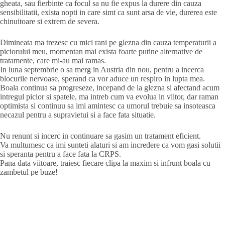
gheata, sau fierbinte ca focul sa nu fie expus la durere din cauza
sensibilitatii, exista nopti in care simt ca sunt arsa de vie, durerea este
chinuitoare si extrem de severa.
Dimineata ma trezesc cu mici rani pe glezna din cauza temperaturii a
piciorului meu, momentan mai exista foarte putine alternative de
tratamente, care mi-au mai ramas.
In luna septembrie o sa merg in Austria din nou, pentru a incerca
blocurile nervoase, sperand ca vor aduce un respiro in lupta mea.
Boala continua sa progreseze, incepand de la glezna si afectand acum
intregul picior si spatele, ma intreb cum va evolua in viitor, dar raman
optimista si continuu sa imi amintesc ca umorul trebuie sa insoteasca
necazul pentru a supravietui si a face fata situatie.
Nu renunt si incerc in continuare sa gasim un tratament eficient.
Va multumesc ca imi sunteti alaturi si am incredere ca vom gasi solutii
si speranta pentru a face fata la CRPS.
Pana data viitoare, traiesc fiecare clipa la maxim si infrunt boala cu
zambetul pe buze!