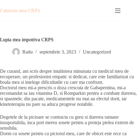
Sari
la
Calatoria mea CRPS
conținut
Lupta mea impotriva CRPS
Radu
septembrie 3, 2023
Uncategorized
De curand, am scris despre intalinirea minunata cu medicul meu de
recuperare, un profesionist empatic si dedicat, care este familiarizat cu
boala mea si intelege dificultatile cu care ma confrunt.
Doctorul meu mi-a prescris o doza crescuta de Gabapentina, mi-a
recomandat sa iau vitamina D, si Romparkin pentru a combate durerea,
si spasmele, din pacate, medicamentele nu mai au efectul dorit, iar
kinetoterapia nu pare sa aduca progrese notabile.
Degetele de la picioare se contracta cu greu si durerea ramane
insuportabila, inca port mereu sosete pentru a proteja pielea extrem de
sensibila.
Dorm cu sosete pentru ca piciorul meu, care de obicei este rece ca