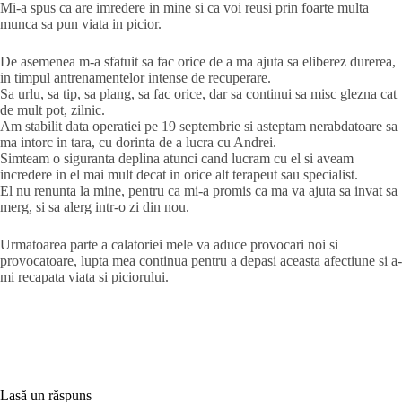
Mi-a spus ca are imredere in mine si ca voi reusi prin foarte multa
munca sa pun viata in picior.
De asemenea m-a sfatuit sa fac orice de a ma ajuta sa eliberez durerea,
in timpul antrenamentelor intense de recuperare.
Sa urlu, sa tip, sa plang, sa fac orice, dar sa continui sa misc glezna cat
de mult pot, zilnic.
Am stabilit data operatiei pe 19 septembrie si asteptam nerabdatoare sa
ma intorc in tara, cu dorinta de a lucra cu Andrei.
Simteam o siguranta deplina atunci cand lucram cu el si aveam
incredere in el mai mult decat in orice alt terapeut sau specialist.
El nu renunta la mine, pentru ca mi-a promis ca ma va ajuta sa invat sa
merg, si sa alerg intr-o zi din nou.
Urmatoarea parte a calatoriei mele va aduce provocari noi si
provocatoare, lupta mea continua pentru a depasi aceasta afectiune si a-
mi recapata viata si piciorului.
Lasă un răspuns