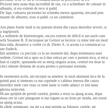
Piciorul meu arata deja incredibil de rau, cu o schimbare de culoare in
albastru, si era extrem de rece si palid.
De fapt, culoarea piciorului isi schimba mereu aparenta, trecand prin
nuante de albastru, rosu si palid, ca un cameleon.
Am plans foarte mult si nu puteam dormi din cauza durerilor severe, si
a ingrijorarii.
La sedintele de kinetoterapie, mi-era extrem de dificil si am auzit cum
sefa Susanne B. Il incurajase pe Gernot sa lucreze cu mine intr-un mod
fara mila, deoarece a vorbit cu dr. Dieter A. si acesta i-a comunicat ca
am Sudeck.
Imi amintesc cu precizie ca la un moment dat, dupa terminarea unei
sedinte, Gernot mi-a spus sa ii dau orteza pe care o purtam inca, si mi-a
luat si carjele, spunandu-mi sa merg singura acasa, centrul era doar la
cinci minute distanta de acasa pentru o persoana normala.
In momentul acela, am inceput sa ametesc in mod alarmant inca de la
primii pasi si simteam ca ma cuprinde o caldura imensa din cauza
durerilor mele care erau ca niste lame si cutite adanci ce imi taiau
glezna neincetat.
M-am sprijinit de peretii caselor, pentru a reusi sa ajung acasa, dupa
doua ore in care plangeam si ma rugam sa nu lesin pe strada, am reusit
sa ajung acasa.
In zilele urmatoare, nu mi s-a mai permis sa folosesc carjele, iar