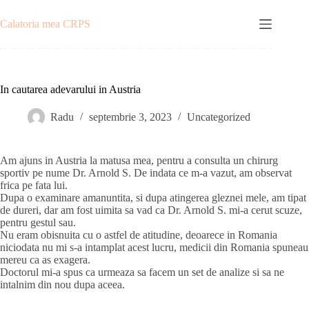
Sari
la
Calatoria mea CRPS
conținut
In cautarea adevarului in Austria
Radu
septembrie 3, 2023
Uncategorized
Am ajuns in Austria la matusa mea, pentru a consulta un chirurg
sportiv pe nume Dr. Arnold S. De indata ce m-a vazut, am observat
frica pe fata lui.
Dupa o examinare amanuntita, si dupa atingerea gleznei mele, am tipat
de dureri, dar am fost uimita sa vad ca Dr. Arnold S. mi-a cerut scuze,
pentru gestul sau.
Nu eram obisnuita cu o astfel de atitudine, deoarece in Romania
niciodata nu mi s-a intamplat acest lucru, medicii din Romania spuneau
mereu ca as exagera.
Doctorul mi-a spus ca urmeaza sa facem un set de analize si sa ne
intalnim din nou dupa aceea.