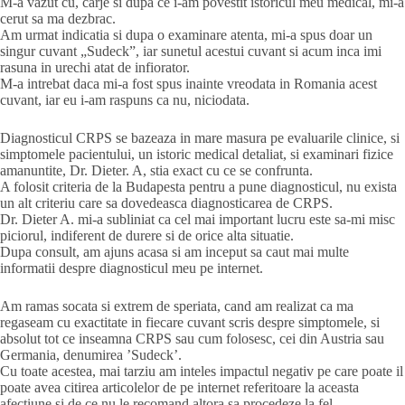
M-a vazut cu, carje si dupa ce i-am povestit istoricul meu medical, mi-a
cerut sa ma dezbrac.
Am urmat indicatia si dupa o examinare atenta, mi-a spus doar un
singur cuvant „Sudeck”, iar sunetul acestui cuvant si acum inca imi
rasuna in urechi atat de infiorator.
M-a intrebat daca mi-a fost spus inainte vreodata in Romania acest
cuvant, iar eu i-am raspuns ca nu, niciodata.
Diagnosticul CRPS se bazeaza in mare masura pe evaluarile clinice, si
simptomele pacientului, un istoric medical detaliat, si examinari fizice
amanuntite, Dr. Dieter. A, stia exact cu ce se confrunta.
A folosit criteria de la Budapesta pentru a pune diagnosticul, nu exista
un alt criteriu care sa dovedeasca diagnosticarea de CRPS.
Dr. Dieter A. mi-a subliniat ca cel mai important lucru este sa-mi misc
piciorul, indiferent de durere si de orice alta situatie.
Dupa consult, am ajuns acasa si am inceput sa caut mai multe
informatii despre diagnosticul meu pe internet.
Am ramas socata si extrem de speriata, cand am realizat ca ma
regaseam cu exactitate in fiecare cuvant scris despre simptomele, si
absolut tot ce inseamna CRPS sau cum folosesc, cei din Austria sau
Germania, denumirea ’Sudeck’.
Cu toate acestea, mai tarziu am inteles impactul negativ pe care poate il
poate avea citirea articolelor de pe internet referitoare la aceasta
afectiune si de ce nu le recomand altora sa procedeze la fel.