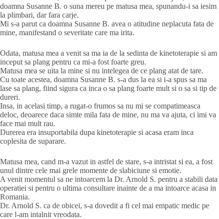
doamna Susanne B. o suna mereu pe matusa mea, spunandu-i sa iesim
la plimbari, dar fara carje.
Mi s-a parut ca doamna Susanne B. avea o atitudine neplacuta fata de
mine, manifestand o severitate care ma irita.
Odata, matusa mea a venit sa ma ia de la sedinta de kinetoterapie si am
inceput sa plang pentru ca mi-a fost foarte greu.
Matusa mea se uita la mine si nu intelegea de ce plang atat de tare.
Cu toate acestea, doamna Susanne B. s-a dus la ea si i-a spus sa ma
lase sa plang, fiind sigura ca inca o sa plang foarte mult si o sa si tip de
dureri.
Insa, in acelasi timp, a rugat-o frumos sa nu mi se compatimeasca
deloc, deoarece daca simte mila fata de mine, nu ma va ajuta, ci imi va
face mai mult rau.
Durerea era insuportabila dupa kinetoterapie si acasa eram inca
coplesita de suparare.
Matusa mea, cand m-a vazut in astfel de stare, s-a intristat si ea, a fost
unul dintre cele mai grele momente de slabiciune si emotie.
A venit momentul sa ne intoarcem la Dr. Arnold S. pentru a stabili data
operatiei si pentru o ultima consultare inainte de a ma intoarce acasa in
Romania.
Dr. Arnold S. ca de obicei, s-a dovedit a fi cel mai empatic medic pe
care l-am intalnit vreodata.