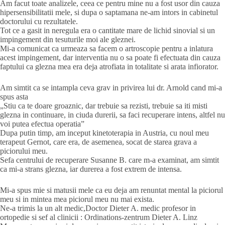
Am facut toate analizele, ceea ce pentru mine nu a fost usor din cauza
hipersensibilitatii mele, si dupa o saptamana ne-am intors in cabinetul
doctorului cu rezultatele.
Tot ce a gasit in neregula era o cantitate mare de lichid sinovial si un
impingement din tesuturile moi ale gleznei.
Mi-a comunicat ca urmeaza sa facem o artroscopie pentru a inlatura
acest impingement, dar interventia nu o sa poate fi efectuata din cauza
faptului ca glezna mea era deja atrofiata in totalitate si arata infiorator.
Am simtit ca se intampla ceva grav in privirea lui dr. Arnold cand mi-a
spus asta
„Stiu ca te doare groaznic, dar trebuie sa rezisti, trebuie sa iti misti
glezna in continuare, in ciuda durerii, sa faci recuperare intens, altfel nu
voi putea efectua operatia”
Dupa putin timp, am inceput kinetoterapia in Austria, cu noul meu
terapeut Gernot, care era, de asemenea, socat de starea grava a
piciorului meu.
Sefa centrului de recuperare Susanne B. care m-a examinat, am simtit
ca mi-a strans glezna, iar durerea a fost extrem de intensa.
Mi-a spus mie si matusii mele ca eu deja am renuntat mental la piciorul
meu si in mintea mea piciorul meu nu mai exista.
Ne-a trimis la un alt medic,Doctor Dieter A. medic profesor in
ortopedie si sef al clinicii : Ordinations-zentrum Dieter A. Linz