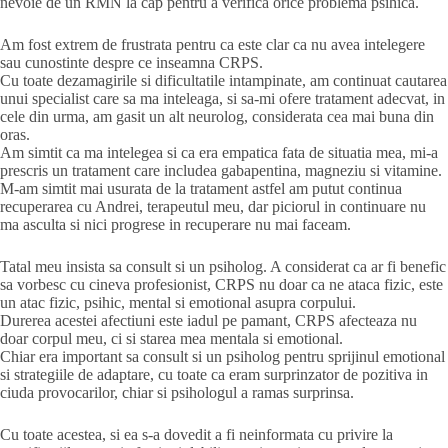
nevoie de un RMN la cap pentru a verifica orice problema psihica.
Am fost extrem de frustrata pentru ca este clar ca nu avea intelegere
sau cunostinte despre ce inseamna CRPS.
Cu toate dezamagirile si dificultatile intampinate, am continuat cautarea
unui specialist care sa ma inteleaga, si sa-mi ofere tratament adecvat, in
cele din urma, am gasit un alt neurolog, considerata cea mai buna din
oras.
Am simtit ca ma intelegea si ca era empatica fata de situatia mea, mi-a
prescris un tratament care includea gabapentina, magneziu si vitamine.
M-am simtit mai usurata de la tratament astfel am putut continua
recuperarea cu Andrei, terapeutul meu, dar piciorul in continuare nu
ma asculta si nici progrese in recuperare nu mai faceam.
Tatal meu insista sa consult si un psiholog. A considerat ca ar fi benefic
sa vorbesc cu cineva profesionist, CRPS nu doar ca ne ataca fizic, este
un atac fizic, psihic, mental si emotional asupra corpului.
Durerea acestei afectiuni este iadul pe pamant, CRPS afecteaza nu
doar corpul meu, ci si starea mea mentala si emotional.
Chiar era important sa consult si un psiholog pentru sprijinul emotional
si strategiile de adaptare, cu toate ca eram surprinzator de pozitiva in
ciuda provocarilor, chiar si psihologul a ramas surprinsa.
Cu toate acestea, si ea s-a dovedit a fi neinformata cu privire la