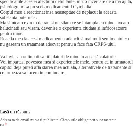
specificatiile acestei afectiuni debilitante, intr-o incercare de a ma ajuta,
psihologul mi-a prescris medicamentul Cymbalta.
Corpul meu a reactionat insa neasteptate de neplacut la aceasta
substanta puternica.
Ma simteam extrem de rau si nu stiam ce se intampla cu mine, aveam
halucinatii sau visam, devenise o experienta ciudata si infricosatoare
pentru mine.
Reactia mea la acest medicament a adancit si mai mult sentimentul ca
nu gaseam un tratament adecvat pentru a face fata CRPS-ului.
Va invit sa continuati sa fiti alaturi de mine in această calatorie.
Voi impartasi povestea mea si experientele mele, pentru ca in urmatorul
capitol deja puteti afla starea mea actuala, alternativele de tratamente si
ce urmeaza sa facem in continuare.
Lasă un răspuns
Adresa ta de email nu va fi publicată.
Câmpurile obligatorii sunt marcate
cu
*